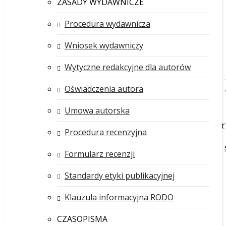
ZASADY WYDAWNICZE
Procedura wydawnicza
Wniosek wydawniczy
Wytyczne redakcyjne dla autorów
Oświadczenia autora
Umowa autorska
Kan
Procedura recenzyjna
Formularz recenzji
Standardy etyki publikacyjnej
Klauzula informacyjna RODO
CZASOPISMA