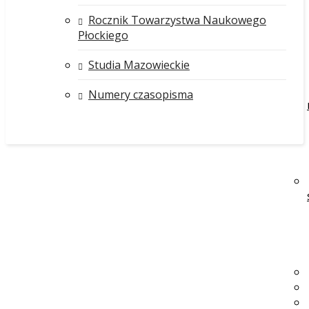
Rocznik Towarzystwa Naukowego
Płockiego
Studia Mazowieckie
Numery czasopisma
O wydawnictwie
Rada wydawnicza
Skład Rady Wydawniczej:
Przewodniczący: prof. nadzw. dr hab. Leszek
Zygner - prorektor
Członek: dr Zbigniew Ptasiewicz - Wydział
Nauk Technicznych i Społecznych