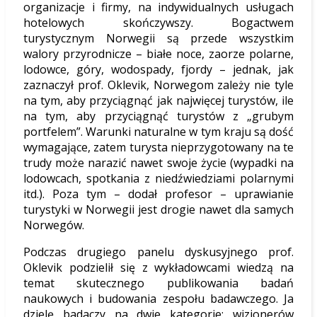
organizacje i firmy, na indywidualnych usługach
hotelowych skończywszy. Bogactwem
turystycznym Norwegii są przede wszystkim
walory przyrodnicze – białe noce, zaorze polarne,
lodowce, góry, wodospady, fjordy – jednak, jak
zaznaczył prof. Oklevik, Norwegom zależy nie tyle
na tym, aby przyciągnąć jak najwięcej turystów, ile
na tym, aby przyciągnąć turystów z „grubym
portfelem”. Warunki naturalne w tym kraju są dość
wymagające, zatem turysta nieprzygotowany na te
trudy może narazić nawet swoje życie (wypadki na
lodowcach, spotkania z niedźwiedziami polarnymi
itd.). Poza tym – dodał profesor – uprawianie
turystyki w Norwegii jest drogie nawet dla samych
Norwegów.
Podczas drugiego panelu dyskusyjnego prof.
Oklevik podzielił się z wykładowcami wiedzą na
temat skutecznego publikowania badań
naukowych i budowania zespołu badawczego. Ja
dzielę badaczy na dwie kategorie: wizjonerów