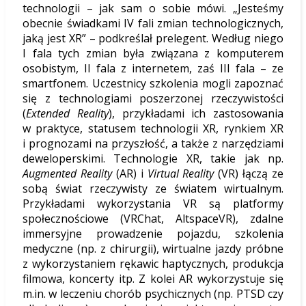
technologii – jak sam o sobie mówi. „Jesteśmy
obecnie świadkami IV fali zmian technologicznych,
jaką jest XR” – podkreślał prelegent. Według niego
I fala tych zmian była związana z komputerem
osobistym, II fala z internetem, zaś III fala – ze
smartfonem. Uczestnicy szkolenia mogli zapoznać
się z technologiami poszerzonej rzeczywistości
(
Extended Reality
), przykładami ich zastosowania
w praktyce, statusem technologii XR, rynkiem XR
i prognozami na przyszłość, a także z narzędziami
deweloperskimi. Technologie XR, takie jak np.
Augmented Reality
(AR) i
Virtual Reality
(VR) łączą ze
sobą świat rzeczywisty ze światem wirtualnym.
Przykładami wykorzystania VR są platformy
społecznościowe (VRChat, AltspaceVR), zdalne
immersyjne prowadzenie pojazdu, szkolenia
medyczne (np. z chirurgii), wirtualne jazdy próbne
z wykorzystaniem rękawic haptycznych, produkcja
filmowa, koncerty itp. Z kolei AR wykorzystuje się
m.in. w leczeniu chorób psychicznych (np. PTSD czy