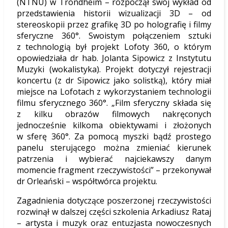
(NTNU) w Trondheim – rozpoczął swój wykład od
przedstawienia historii wizualizacji 3D – od
stereoskopii przez grafikę 3D po holografię i filmy
sferyczne 360°. Swoistym połączeniem sztuki
z technologią był projekt Lofoty 360, o którym
opowiedziała dr hab. Jolanta Sipowicz z Instytutu
Muzyki (wokalistyka). Projekt dotyczył rejestracji
koncertu (z dr Sipowicz jako solistką), który miał
miejsce na Lofotach z wykorzystaniem technologii
filmu sferycznego 360°. „Film sferyczny składa się
z kilku obrazów filmowych nakręconych
jednocześnie kilkoma obiektywami i złożonych
w sferę 360°. Za pomocą myszki bądź prostego
panelu sterującego można zmieniać kierunek
patrzenia i wybierać najciekawszy danym
momencie fragment rzeczywistości” – przekonywał
dr Orleański – współtwórca projektu.
Zagadnienia dotyczące poszerzonej rzeczywistości
rozwinął w dalszej części szkolenia Arkadiusz Rataj
– artysta i muzyk oraz entuzjasta nowoczesnych