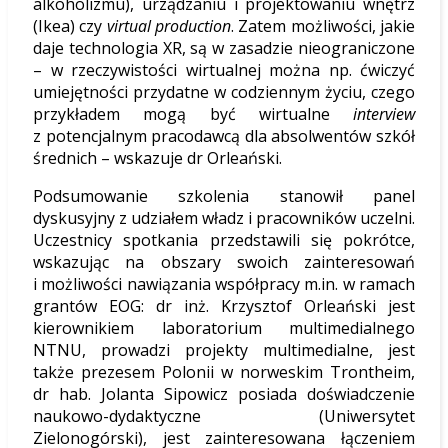
alkoholizmu), urządzaniu i projektowaniu wnętrz
(Ikea) czy
virtual production
. Zatem możliwości, jakie
daje technologia XR, są w zasadzie nieograniczone
– w rzeczywistości wirtualnej można np. ćwiczyć
umiejętności przydatne w codziennym życiu, czego
przykładem mogą być wirtualne
interview
z potencjalnym pracodawcą dla absolwentów szkół
średnich – wskazuje dr Orleański.
Podsumowanie szkolenia stanowił panel
dyskusyjny z udziałem władz i pracowników uczelni.
Uczestnicy spotkania przedstawili się pokrótce,
wskazując na obszary swoich zainteresowań
i możliwości nawiązania współpracy m.in. w ramach
grantów EOG: dr inż. Krzysztof Orleański jest
kierownikiem laboratorium multimedialnego
NTNU, prowadzi projekty multimedialne, jest
także prezesem Polonii w norweskim Trontheim,
dr hab. Jolanta Sipowicz posiada doświadczenie
naukowo-dydaktyczne (Uniwersytet
Zielonogórski), jest zainteresowana łączeniem