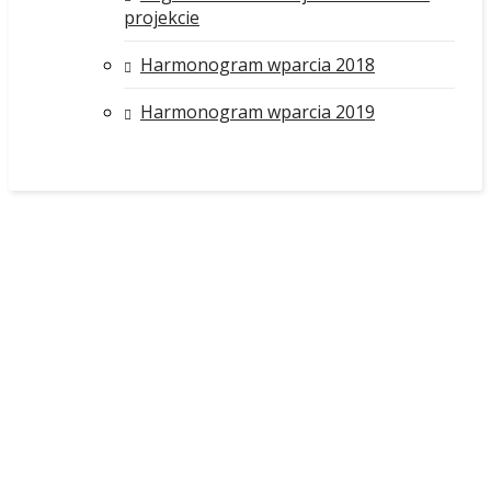
projekcie
Harmonogram wparcia 2018
Harmonogram wparcia 2019
Projekty
Kompetentni i nowocześni
Kompetentni
i nowocześni PWSZ
w Ciechanowie